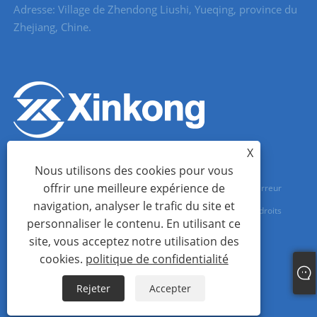
Adresse: Village de Zhendong Liushi, Yueqing, province du
Zhejiang, Chine.
X
Nous utilisons des cookies pour vous
offrir une meilleure expérience de
Copyright © 2023 Wenzhou Xinkong Imp & exp Co., Ltd. - Démarreur
navigation, analyser le trafic du site et
progressif, compteur d'eau, compteur d'eau à ultrasons - Tous droits
personnaliser le contenu. En utilisant ce
réservés.
site, vous acceptez notre utilisation des
cookies.
politique de confidentialité
Links
Sitemap
RSS
XML
politique de confidentialité
Rejeter
Accepter