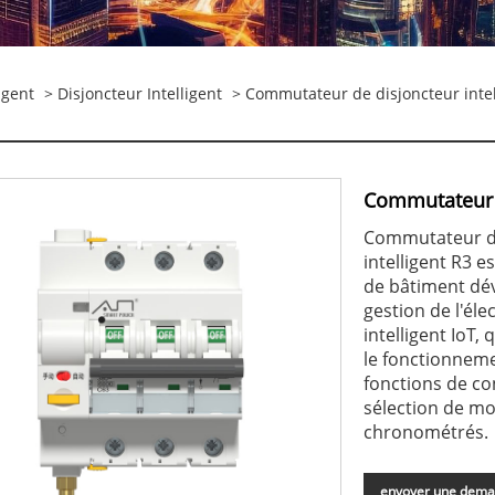
igent
>
Disjoncteur Intelligent
> Commutateur de disjoncteur intell
Commutateur d
Commutateur de 
intelligent R3 e
de bâtiment dév
gestion de l'éle
intelligent IoT,
le fonctionneme
fonctions de co
sélection de mo
chronométrés.
envoyer une dem