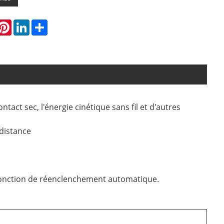
hatsApp
Pinterest
LinkedIn
Share
ontact sec, l'énergie cinétique sans fil et d'autres
 distance
a fonction de réenclenchement automatique.