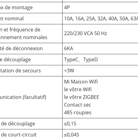
ux de montage
4P
nt nominal
10A, 16A, 25A, 32A, 40A, 50A, 63
n et fréquence de
220/230 VCA 50 Hz
ionnement nominales
té de déconnexion
6KA
e découplage
TypeC、TypeD
tation de secours
<3W
Mi Maison Wifi
le vôtre Wifi
ication (facultatif)
le vôtre ZIGBEE
Contact sec
485 roupies
 de découplage
≤0,1S
de court-circuit
≤0,04S