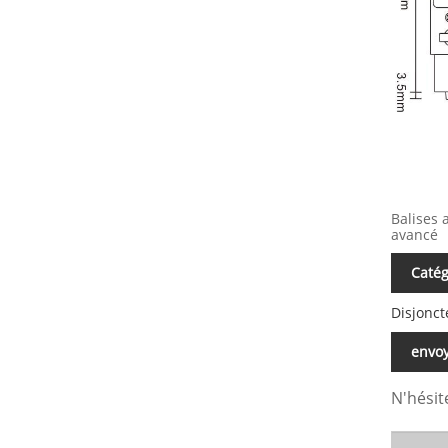
Balises 
avancé
Catég
Disjonct
envo
N'hésit