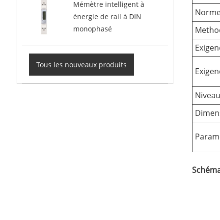
Mémètre intelligent à
Norme
énergie de rail à DIN
monophasé
Metho
Exigenc
Tous les nouveaux produits
Exigen
Niveau
Dimens
Paramè
Schéma