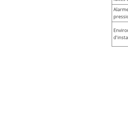
Alarm
pressi
Envir
d'insta