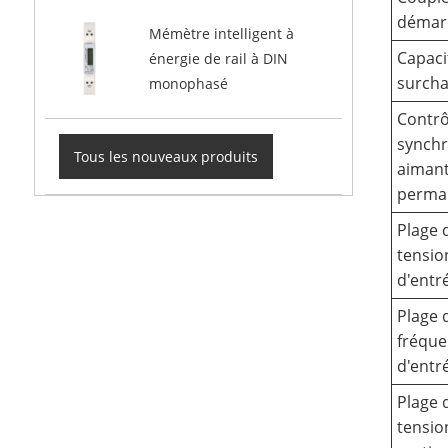
démar
Mémètre intelligent à
Capaci
énergie de rail à DIN
surch
monophasé
Contrô
synchr
Tous les nouveaux produits
aiman
perma
Plage 
tensio
d'entr
Plage 
fréqu
d'entr
Plage 
tensio