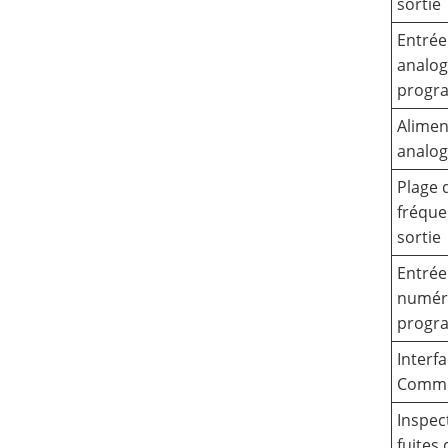
sortie
Entrée
analog
progr
Alimen
analog
Plage 
fréque
sortie
Entrée
numér
progr
Interf
Commu
Inspec
fuites 