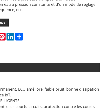
en eau à pression constante et d'un mode de réglage
équence, etc.
ande
hatsApp
Pinterest
LinkedIn
Share
manent, ECU amélioré, faible bruit, bonne dissipation
ce IoT.
TELLIGENTE
tre les courts-circuits, protection contre les courts-