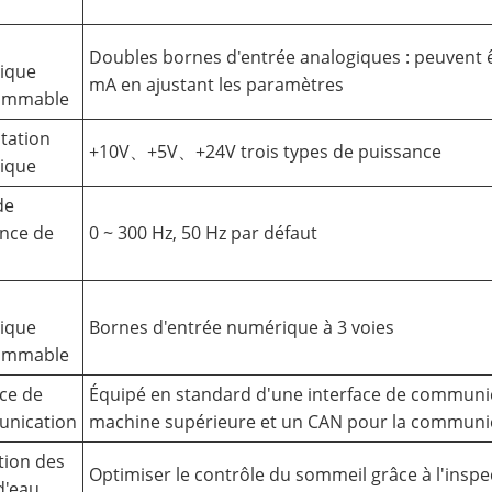
Doubles bornes d'entrée analogiques : peuvent ê
ique
mA en ajustant les paramètres
ammable
tation
+10V、+5V、+24V trois types de puissance
ique
de
nce de
0 ~ 300 Hz, 50 Hz par défaut
ique
Bornes d'entrée numérique à 3 voies
ammable
ace de
Équipé en standard d'une interface de communica
nication
machine supérieure et un CAN pour la communic
tion des
Optimiser le contrôle du sommeil grâce à l'inspe
d'eau