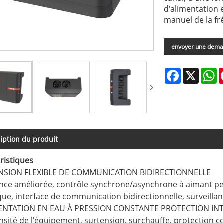
d'alimentation 
manuel de la fr
envoyer une dem
Facebook
X
W
iption du produit
ristiques
ENSION FLEXIBLE DE COMMUNICATION BIDIRECTIONNELLE
ce améliorée, contrôle synchrone/asynchrone à aimant per
ue, interface de communication bidirectionnelle, surveillan
MENTATION EN EAU À PRESSION CONSTANTE PROTECTION IN
nsité de l'équipement, surtension, surchauffe, protection con