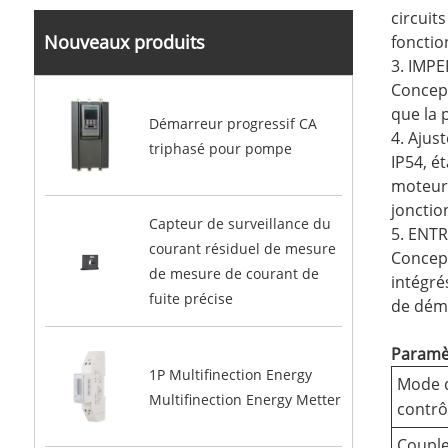
circuit
Nouveaux produits
fonctio
3. IMP
Concept
que la 
Démarreur progressif CA
4. Ajus
triphasé pour pompe
IP54, é
moteur 
jonctio
Capteur de surveillance du
5. ENT
courant résiduel de mesure
Concept
de mesure de courant de
intégré
fuite précise
de démo
Paramè
1P Multifinection Energy
Mode 
Multifinection Energy Metter
contrô
Couple