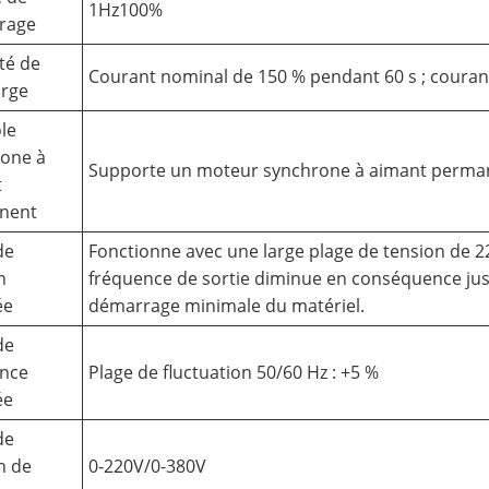
1Hz100%
rage
té de
Courant nominal de 150 % pendant 60 s ; couran
arge
le
one à
Supporte un moteur synchrone à aimant perman
t
nent
de
Fonctionne avec une large plage de tension de 220
n
fréquence de sortie diminue en conséquence jusq
ée
démarrage minimale du matériel.
de
ence
Plage de fluctuation 50/60 Hz : +5 %
ée
de
n de
0-220V/0-380V