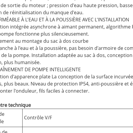
s de sortie du moteur ; pression d'eau haute pression, basse
n de réinitialisation du manque d'eau.
ERMÉABLE À L'EAU ET À LA POUSSIÈRE AVEC L'INSTALLATION
ion intégrée asynchrone à aimant permanent, algorithme PID
pompe fonctionne plus silencieusement.
tement au montage du sac à dos courbe
tanche à l'eau et à la poussière, pas besoin d'armoire de 
de la pompe. Installation adaptée au sac à dos, conception 
n, plus humanisée.
RAÎNEMENT DE POMPE INTELLIGENTE
ion d'apparence plate La conception de la surface incurvée
s, plus beaux. Niveau de protection IP54, anti-poussière et
nter l'onduleur, fils faciles à connecter.
tre technique
de
Contrôle V/F
le
 de