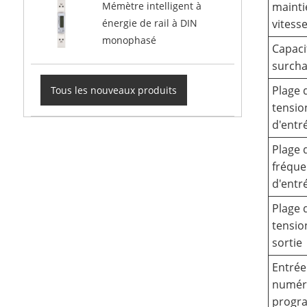
mainti
Mémètre intelligent à
vitess
énergie de rail à DIN
monophasé
Capaci
surch
Plage 
Tous les nouveaux produits
tensio
d'entr
Plage 
fréqu
d'entr
Plage 
tensio
sortie
Entrée
numér
progr