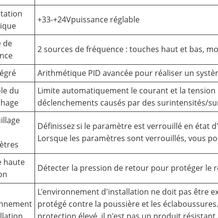
tation
+33-+24Vpuissance réglable
ique
 de
2 sources de fréquence : touches haut et bas, m
ence
tégré
Arithmétique PID avancée pour réaliser un syst
le du
Limite automatiquement le courant et la tension
chage
déclenchements causés par des surintensités/su
illage
Définissez si le paramètre est verrouillé en état
Lorsque les paramètres sont verrouillés, vous pou
ètres
e haute
Détecter la pression de retour pour protéger le 
on
L'environnement d'installation ne doit pas être exp
onnement
protégé contre la poussière et les éclaboussures
llation
protection élevé, il n'est pas un produit résistant