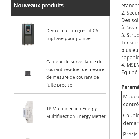
Nouveaux produits
étanche
2. Sécu
Des sol
à l'ava
Démarreur progressif CA
3. Stru
triphasé pour pompe
Tension
plusieu
capable
Capteur de surveillance du
4. MSEM
courant résiduel de mesure
Équipé 
de mesure de courant de
fuite précise
Paramè
Mode 
contrô
1P Multifinection Energy
Couple
Multifinection Energy Metter
démar
Précis