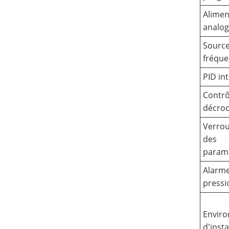
Alimen
analog
Source
fréqu
PID in
Contrô
décro
Verrou
des
param
Alarm
pressi
Envir
d'insta