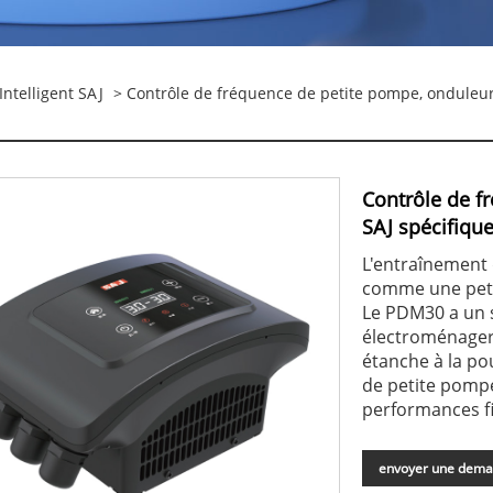
ntelligent SAJ
> Contrôle de fréquence de petite pompe, onduleur i
Contrôle de f
SAJ spécifique
L'entraînement 
comme une peti
Le PDM30 a un s
électroménagers,
étanche à la po
de petite pomp
performances fi
envoyer une dem