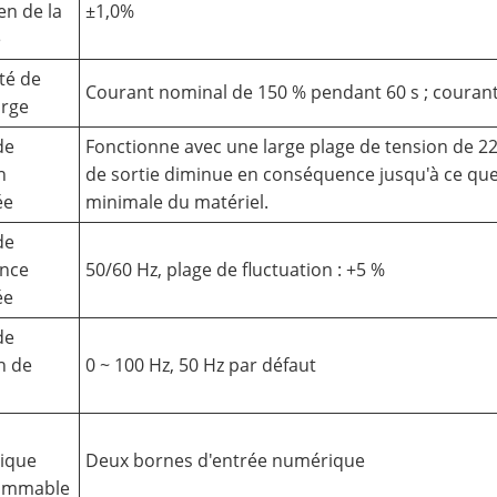
en de la
±1,0%
e
té de
Courant nominal de 150 % pendant 60 s ; courant
arge
de
Fonctionne avec une large plage de tension de 22
n
de sortie diminue en conséquence jusqu'à ce que
ée
minimale du matériel.
de
ence
50/60 Hz, plage de fluctuation : +5 %
ée
de
n de
0 ~ 100 Hz, 50 Hz par défaut
ique
Deux bornes d'entrée numérique
ammable