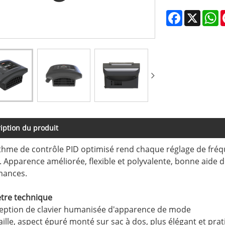
Facebook
X
W
iption du produit
ithme de contrôle PID optimisé rend chaque réglage de fréq
 Apparence améliorée, flexible et polyvalente, bonne aide 
mances.
tre technique
eption de clavier humanisée d'apparence de mode
taille, aspect épuré monté sur sac à dos, plus élégant et pra