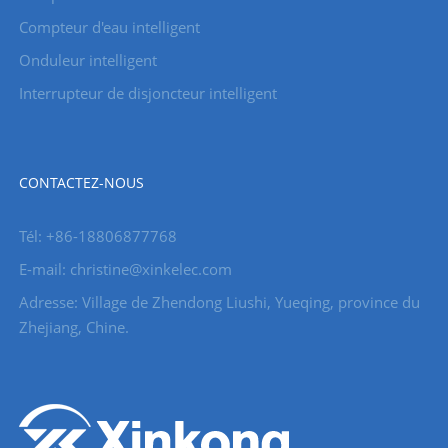
Compteur d'eau intelligent
Onduleur intelligent
Interrupteur de disjoncteur intelligent
CONTACTEZ-NOUS
Tél: +86-18806877768
E-mail: christine@xinkelec.com
Adresse: Village de Zhendong Liushi, Yueqing, province du
Zhejiang, Chine.