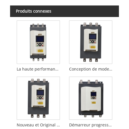
Produits connexes
La haute performance 30KW a construit le démarreur mou de dérivation pour la pompe à eau et protègent le moteur
Conception de mode de vente chaude 90KW démarreur progressif de dérivation intégré pour l'industrie textile
Nouveau et Original démarreur progressif de dérivation intégré démarreur progressif triphasé 115KW pour machine industrielle
Démarreur progressif triphasé de dérivation intégré standard de la Chine 132KW pour compresseur d'air