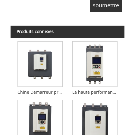
Produits connexes
Chine Démarreur progressif de dérivation intégré de haute qualité 185KW, 3 phases, original pour le contrôle du moteur
La haute performance 30KW a construit le démarreur mou de dérivation pour la pompe à eau et protègent le moteur